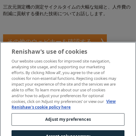
三次元測定機の測定サイクルタイムの大幅な短縮と、人件費の
削減に貢献する優れた技術についてお話しします。
その他のウェビナーを確認する
Renishaw's use of cookies
Our website uses cookies for improved site navigation,
analysing site usage, and supporting our marketing
efforts. By clicking ‘Allow all’, you agree to the use of
cookies for non-essential functions. Rejecting cookies may
impact your experience of the site and the services we are
able to offer. To learn more about our use of cookies
and/or how to adjust your preferences for optional
cookies, click on ‘Adjust my preferences’ or view our
View
Renishaw's cookie policy here
Adjust my preferences