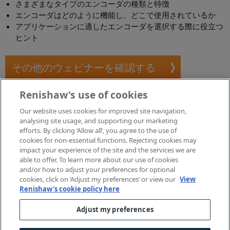
さまざまなタイプのエンコーダの種類と特徴
エンコーダはどのように機能し、どこで使用されているか
アプリケーションに適したエンコーダを選択する際に役立つ
ヒント
その他のウェビナーを確認する
Renishaw's use of cookies
Our website uses cookies for improved site navigation,
analysing site usage, and supporting our marketing
efforts. By clicking ‘Allow all’, you agree to the use of
cookies for non-essential functions. Rejecting cookies may
impact your experience of the site and the services we are
able to offer. To learn more about our use of cookies
and/or how to adjust your preferences for optional
cookies, click on ‘Adjust my preferences’ or view our
View
Renishaw's cookie policy here
Adjust my preferences